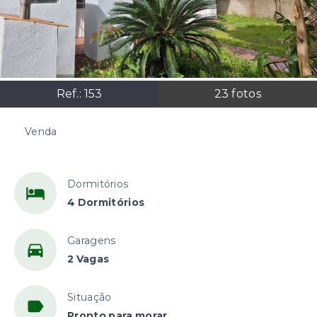
Ref.:
153
23
fotos
Venda
R$900.000,00
Dormitórios
4 Dormitórios
Garagens
2 Vagas
Situação
Pronto para morar