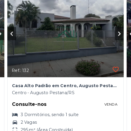
Ref.: 132
Casa Alto Padrão em Centro, Augusto Pestana/RS
Centro - Augusto Pestana/RS
Consulte-nos
VENDA
3
Dormitórios
, sendo
1
suíte
2 Vagas
295 m² (Área Construída)