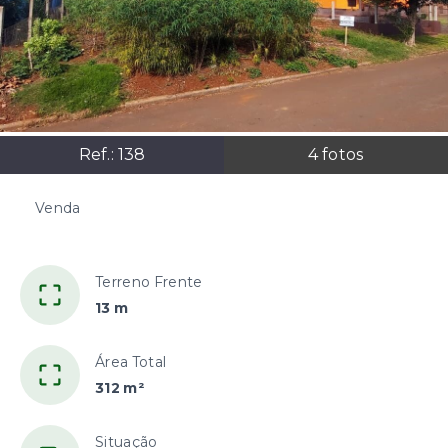
Ref.:
138
4
fotos
Venda
R$130.000,00
Terreno Frente
13 m
Área Total
312 m²
Situação