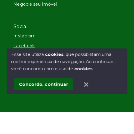
Negocie seu Imóvel
Social
Instagram
Facebook
Esse site utiliza
cookies
, que possibilitam uma
melhor experiência de navegação.
Ao continuar,
você concorda com o uso de
cookies
.
© Copyright 2026 - VZ Imóveis - Todos os direitos
reservados
Concordo, continuar
SITE PARA IMOBILIARIA
Início
Histórico
Favoritos