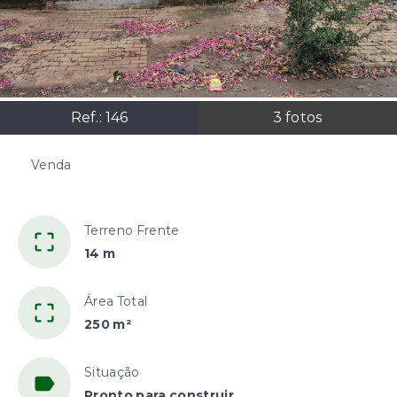
Ref.:
146
3
fotos
Venda
R$150.000,00
Terreno Frente
14 m
Área Total
250 m²
Situação
Pronto para construir