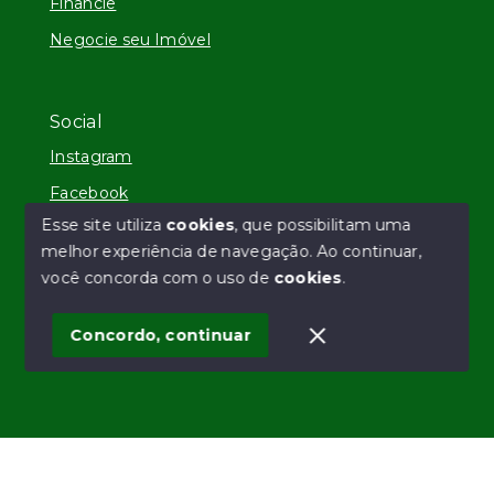
Financie
Negocie seu Imóvel
Social
Instagram
Facebook
Esse site utiliza
cookies
, que possibilitam uma
melhor experiência de navegação.
Ao continuar,
você concorda com o uso de
cookies
.
© Copyright 2026 - VZ Imóveis - Todos os direitos
reservados
Concordo, continuar
SITE PARA IMOBILIARIA
Início
Histórico
Favoritos