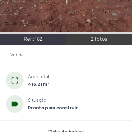
Ref.:
162
2
fotos
Venda
R$180.000,00
Área Total
416,21 m²
Situação
Pronto para construir
Ficha do imóvel